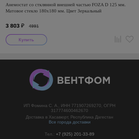
Анемостат со стклянной внешней частью FOZA D 125 мм.
Матовое стекло 180х180 мм. Цвет Зеркальный
3 803
₽
4991
ИП Фомина С. А., ИНН 771907269270, ОГРН
//}
317774600462670
Доставка в Хасавюрт, Республика Дагестан
Все города доставки
Тел.:
+7 (925) 201-33-89