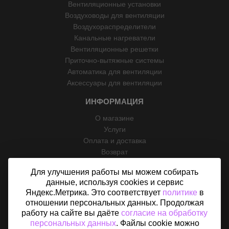
Вентиляционные установки
Воздуховоды для вентиляции
Воздухораспределители
Канальные нагреватели
Вентиляционные решетки
Приточно-вытяжные системы
Автоматика для вентиляции
Аксессуары для вентиляции
ИНФОРМАЦИЯ
О магазине
Услуги
Оплата и доставка
Возврат
Отзывы
Для улучшения работы мы можем собирать
Контакты
данные, используя cookies и сервис
Политика конфиденциальности
Яндекс.Метрика. Это соответствует
политике
в
Согласие на обработку персональных данных
отношении персональных данных. Продолжая
Карта сайта
работу на сайте вы даёте
согласие на обработку
персональных данных
. Файлы cookie можно