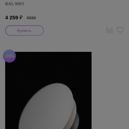
RAL 9003
4 259
₽
5590
-24%