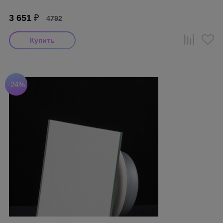
3 651
₽
4792
-24%