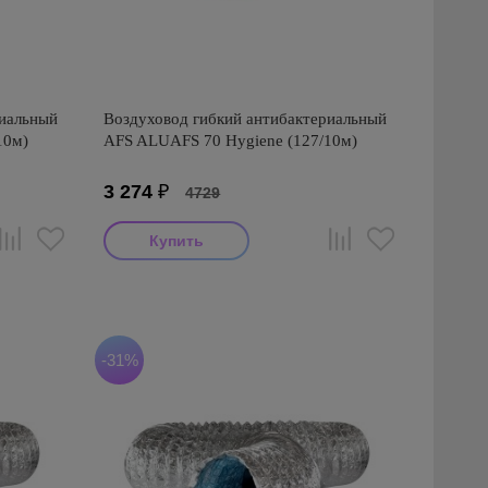
риальный
Воздуховод гибкий антибактериальный
10м)
AFS ALUAFS 70 Hygiene (127/10м)
3 274
₽
4729
Производитель: AFS
Страна производства: Турция
Серия: AFS ALUAFS 70 Hygiene
антибактериальный (Турция)
-31%