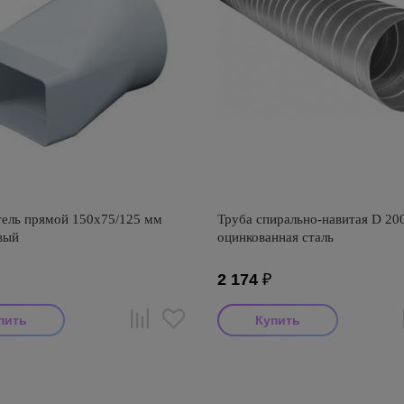
ель прямой 150х75/125 мм
Труба спирально-навитая D 200
вый
оцинкованная сталь
2 174
₽
тель: Awenta
Производитель: Визионер
оизводства: Польша
Страна производства: Россия