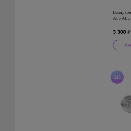
Воздухов
AFS ALUA
3 308
Производ
Страна пр
Серия: AF
-31%