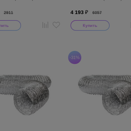
₽
4 193
₽
2911
6057
итель: AFS
Производитель: AFS
оизводства: Турция
Страна производства: Турция
S ALUAFS (Турция)
Серия: AFS ALUAFS (Турция)
-31%