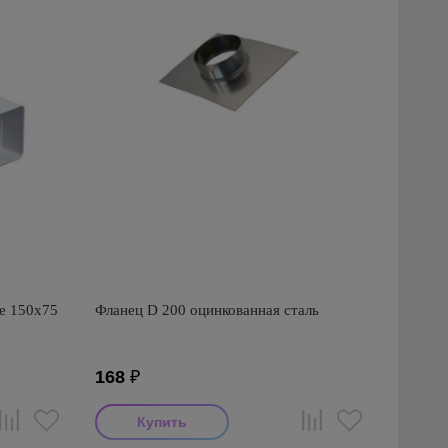
е 150х75
Фланец D 200 оцинкованная сталь
168
₽