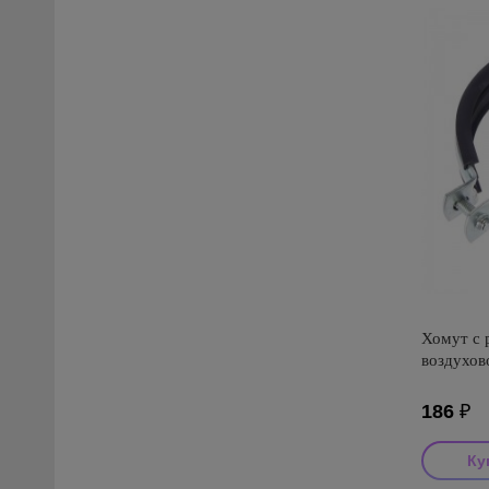
Хомут с 
воздухов
186
₽