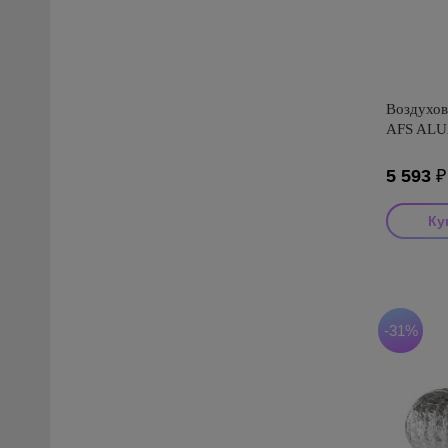
Воздухов
AFS ALUA
5 593
Производ
Страна пр
Серия: AF
-31%