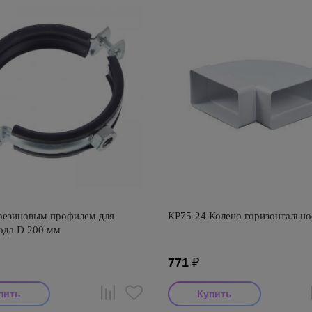
резиновым профилем для
КР75-24 Колено горизонтально
ода D 200 мм
771
₽