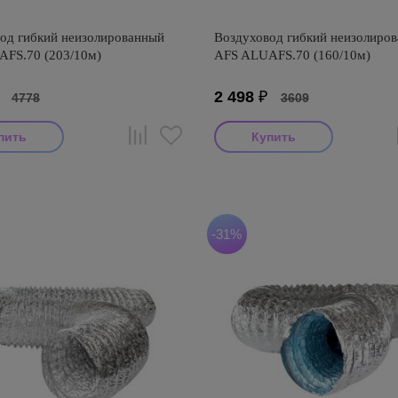
од гибкий неизолированный
Воздуховод гибкий неизолиро
FS.70 (203/10м)
AFS ALUAFS.70 (160/10м)
₽
2 498
₽
4778
3609
итель: AFS
Производитель: AFS
оизводства: Турция
Страна производства: Турция
S ALUAFS (Турция)
Серия: AFS ALUAFS (Турция)
-31%