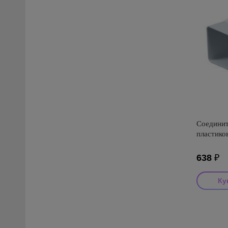
Соединит
пластико
638
₽
Производи
Страна пр