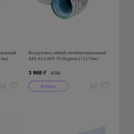
риальный
Воздуховод гибкий антибактериальный
10м)
AFS ALUAFS 70 Hygiene (152/10м)
3 968
₽
5732
Производитель: AFS
Страна производства: Турция
Серия: AFS ALUAFS 70 Hygiene
антибактериальный (Турция)