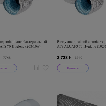
од гибкий антибактериальный
Воздуховод гибкий антибакте
FS 70 Hygiene (203/10м)
AFS ALUAFS 70 Hygiene (102/
₽
2 728
₽
7748
3940
итель: AFS
Производитель: AFS
оизводства: Турция
Страна производства: Турция
FS ALUAFS 70 Hygiene
Серия: AFS ALUAFS 70 Hygiene
риальный (Турция)
антибактериальный (Турция)