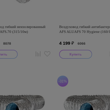
од гибкий неизолированный
Воздуховод гибкий антибакте
FS.70 (315/10м)
AFS ALUAFS 70 Hygiene (160/
₽
4 199
₽
8078
6066
итель: AFS
Производитель: AFS
оизводства: Турция
Страна производства: Турция
S ALUAFS (Турция)
Серия: AFS ALUAFS 70 Hygiene
антибактериальный (Турция)
-31%