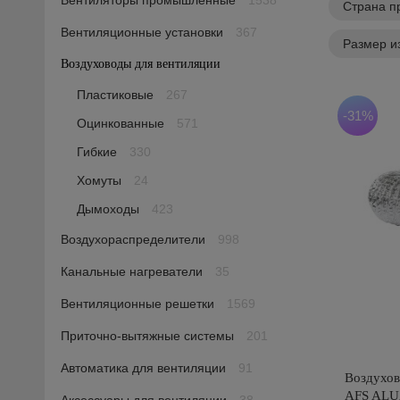
Вентиляторы промышленные
1538
Страна п
Вентиляционные установки
367
Размер и
Воздуховоды для вентиляции
1605
Пластиковые
267
-31%
Оцинкованные
571
Гибкие
330
Хомуты
24
Дымоходы
423
Воздухораспределители
998
Канальные нагреватели
35
Вентиляционные решетки
1569
Приточно-вытяжные системы
201
Автоматика для вентиляции
91
Воздухов
AFS ALUA