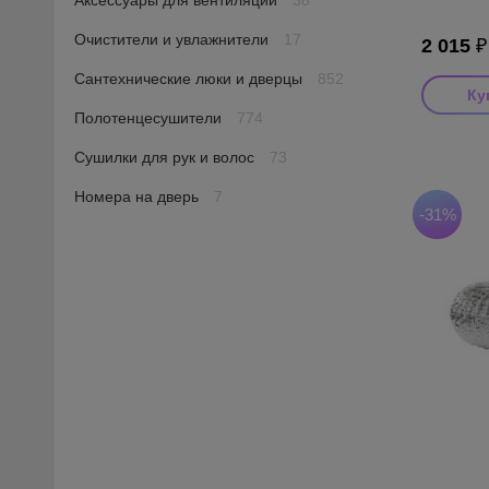
Аксессуары для вентиляции
38
Очистители и увлажнители
17
2 015
Сантехнические люки и дверцы
852
Полотенцесушители
774
Производ
Сушилки для рук и волос
73
Страна пр
Серия: AF
Номера на дверь
7
-31%