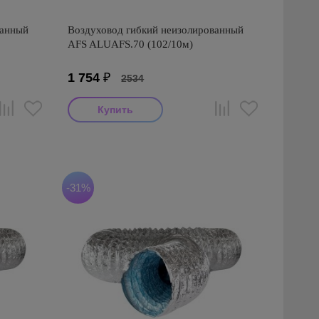
ванный
Воздуховод гибкий неизолированный
AFS ALUAFS.70 (102/10м)
1 754
₽
2534
Производитель: AFS
Страна производства: Турция
Серия: AFS ALUAFS (Турция)
-31%