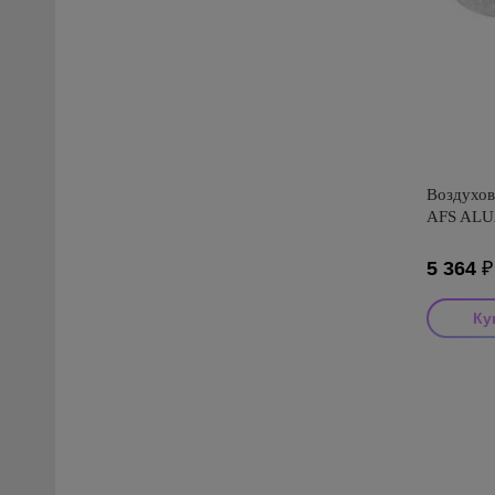
Воздухов
AFS ALUA
5 364
Производ
Страна пр
Серия: A
антибакте