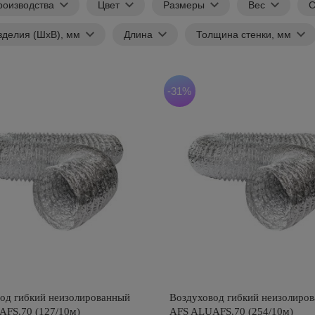
роизводства
Цвет
Размеры
Вес
С
зделия (ШхВ), мм
Длина
Толщина стенки, мм
-31%
од гибкий неизолированный
Воздуховод гибкий неизолиро
FS.70 (127/10м)
AFS ALUAFS.70 (254/10м)