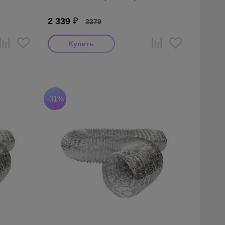
2 339
₽
3379
Производитель: AFS
Страна производства: Турция
Серия: AFS ALUAFS (Турция)
-31%