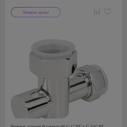
Запрос цены
Производитель: Стилье
Страна производства: Россия
Серия: Комплектующие Стилье
Вентиль запорный (скрытый) G 1" НГ x G 3/4" НГ