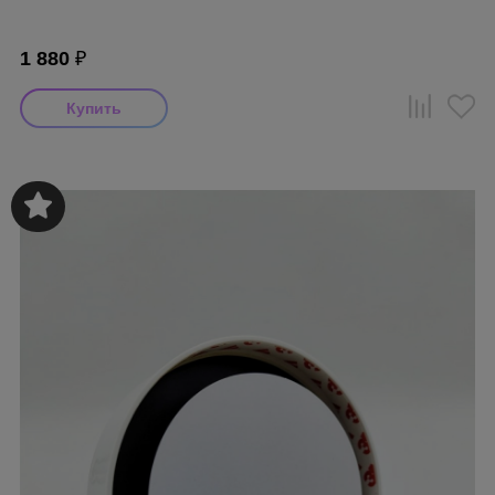
1 880
₽