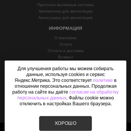
Приточно-вытяжные системы
Автоматика для вентиляции
Аксессуары для вентиляции
ИНФОРМАЦИЯ
О магазине
Услуги
Оплата и доставка
Возврат
Отзывы
Для улучшения работы мы можем собирать
Контакты
данные, используя cookies и сервис
Политика конфиденциальности
Яндекс.Метрика. Это соответствует
политике
в
Согласие на обработку персональных данных
отношении персональных данных. Продолжая
Карта сайта
работу на сайте вы даёте
согласие на обработку
персональных данных
. Файлы cookie можно
отключить в настройках Вашего браузера.
ХОРОШО
2015 - 2026 © «Вентфом» - Интернет-магазин вентиляции в