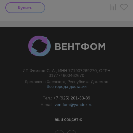
ИП Фомина С. А., ИНН 771907269270, ОГРН
//}
317774600462670
Доставка в Хасавюрт, Республика Дагестан
Все города доставки
Тел.:
+7 (925) 201-33-89
E-mail:
ventfom@yandex.ru
Наши соцсети: