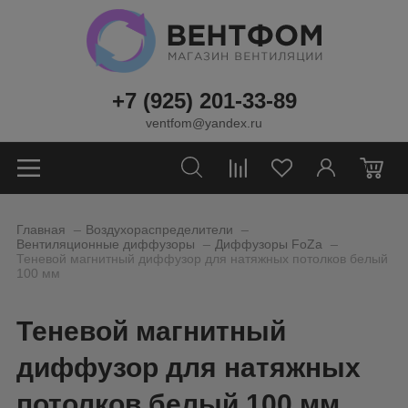
+7 (925) 201-33-89
ventfom@yandex.ru
0
_
_
Главная
Воздухораспределители
_
_
Вентиляционные диффузоры
Диффузоры FoZa
Теневой магнитный диффузор для натяжных потолков белый
100 мм
Теневой магнитный
диффузор для натяжных
потолков белый 100 мм